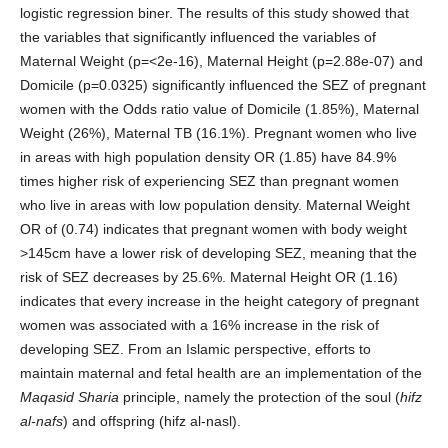
logistic regression biner. The results of this study showed that
the variables that significantly influenced the variables of
Maternal Weight (p=<2e-16), Maternal Height (p=2.88e-07) and
Domicile (p=0.0325) significantly influenced the SEZ of pregnant
women with the Odds ratio value of Domicile (1.85%), Maternal
Weight (26%), Maternal TB (16.1%). Pregnant women who live
in areas with high population density OR (1.85) have 84.9%
times higher risk of experiencing SEZ than pregnant women
who live in areas with low population density. Maternal Weight
OR of (0.74) indicates that pregnant women with body weight
>145cm have a lower risk of developing SEZ, meaning that the
risk of SEZ decreases by 25.6%. Maternal Height OR (1.16)
indicates that every increase in the height category of pregnant
women was associated with a 16% increase in the risk of
developing SEZ. From an Islamic perspective, efforts to
maintain maternal and fetal health are an implementation of the
Maqasid Sharia
principle, namely the protection of the soul (
hifz
al-nafs
) and offspring (hifz al-nasl).