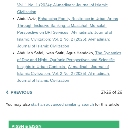
Vol. 1 No. 1 (2024): Al-madinah: Journal of Islamic
Civilization
Abdul Aziz,
Enhancing Family Resilience in Urban Areas
Through Inclusive Banking: a Maslahah Mursalah
Perspective on BRI Services
,
Al-madinah: Journal of
Islamic Civilization: Vol. 2 No. 2 (2025): Al-madinah:
Journal of Islamic Civilization
Abdullah Safei, Iwan Satiri, Agus Handoko,
The Dynamics
of Day and Night: Qur’anic Perspectives and Scientific
Insights in Urban Contexts
,
Al-madinah: Journal of
Islamic Civilization: Vol. 2 No. 2 (2025): Al-madinah:
Journal of Islamic Civilization
PREVIOUS
21-26 of 26
You may also
start an advanced similarity search
for this article.
PISSN & EISSN