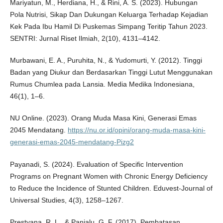
Mariyatun, M., Herdiana, H., & Rini, A. S. (2023). Hubungan
Pola Nutrisi, Sikap Dan Dukungan Keluarga Terhadap Kejadian
Kek Pada Ibu Hamil Di Puskemas Simpang Teritip Tahun 2023.
SENTRI: Jurnal Riset Ilmiah, 2(10), 4131–4142.
Murbawani, E. A., Puruhita, N., & Yudomurti, Y. (2012). Tinggi
Badan yang Diukur dan Berdasarkan Tinggi Lutut Menggunakan
Rumus Chumlea pada Lansia. Media Medika Indonesiana,
46(1), 1–6.
NU Online. (2023). Orang Muda Masa Kini, Generasi Emas
2045 Mendatang.
https://nu.or.id/opini/orang-muda-masa-kini-
generasi-emas-2045-mendatang-Pizg2
Payanadi, S. (2024). Evaluation of Specific Intervention
Programs on Pregnant Women with Chronic Energy Deficiency
to Reduce the Incidence of Stunted Children. Eduvest-Journal of
Universal Studies, 4(3), 1258–1267.
Prestyana, R. L., & Panjalu, G. F. (2017). Pembatasan