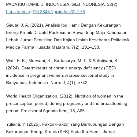
PADA IBU HAMIL DI INDONESIA. GIZI INDONESIA, 32(2).
https://doi.org/10.36457/gizindo.v32i2.76
Siauta, J. A. (2021). Analisis Ibu Hamil Dengan Kekurangan
Energi Kronik Di Uptd Puskesmas Rawat Inap Maja Kabupaten
Lebak. Jurnal Penelitian Dan Kajian Ilmiah Kesehatan Politeknik
Medica Farma Husada Mataram, 7(2), 191–198.
Wati, E. K., Murwani, R., Kartasurya, M. I., & Sulistiyani, S.
(2024). Determinants of chronic energy deficiency (CED)
incidence in pregnant women: A cross-sectional study in
Banyumas, Indonesia. Narra J, 4(1), e742.
World Health Organization. (2012). Nutrition of women in the
preconception period, during pregnancy and the breastfeeding
period. Provisional Agenda Item, 13, A65.
Yulianti, Y. (2025). Faktor-Faktor Yang Berhubungan Dengan
Kekurangan Energi Kronik (KEK) Pada Ibu Hamil. Jurnal