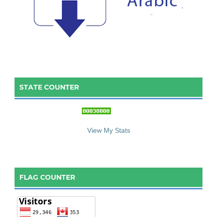
STATE COUNTER
::: S
ta
te C
ounter :::
View My Stats
FLAG COUNTER