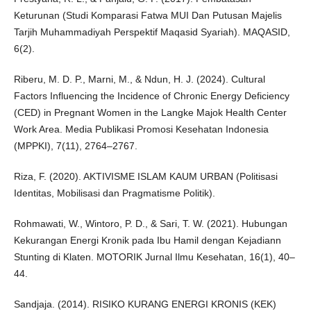
Keturunan (Studi Komparasi Fatwa MUI Dan Putusan Majelis
Tarjih Muhammadiyah Perspektif Maqasid Syariah). MAQASID,
6(2).
Riberu, M. D. P., Marni, M., & Ndun, H. J. (2024). Cultural
Factors Influencing the Incidence of Chronic Energy Deficiency
(CED) in Pregnant Women in the Langke Majok Health Center
Work Area. Media Publikasi Promosi Kesehatan Indonesia
(MPPKI), 7(11), 2764–2767.
Riza, F. (2020). AKTIVISME ISLAM KAUM URBAN (Politisasi
Identitas, Mobilisasi dan Pragmatisme Politik).
Rohmawati, W., Wintoro, P. D., & Sari, T. W. (2021). Hubungan
Kekurangan Energi Kronik pada Ibu Hamil dengan Kejadiann
Stunting di Klaten. MOTORIK Jurnal Ilmu Kesehatan, 16(1), 40–
44.
Sandjaja. (2014). RISIKO KURANG ENERGI KRONIS (KEK)