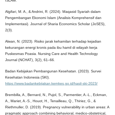
ISLAM.
Algifari, M. A., & Andrini, R. (2024). Maqasid Syariah dalam
Pengembangan Ekonomi Islam (Analisis Komprehensif dan
Implementasi). Journal of Sharia Economics Scholar (JoSES),
2(3).
Alwan, N. (2023). Risiko jarak kehamilan terhadap kejadian
kekurangan energi kronis pada ibu hamil di wilayah kerja
Puskesmas Poasia. Nursing Care and Health Technology
Journal (NCHAT), 3(2), 61–66.
Badan Kebijakan Pembangunan Kesehatan. (2023). Survei
Kesehatan Indonesia (SKI).
https://www.badankebijakan.kemkes.go.id/hasil-ski-2023/
Brembilla, A., Bernard, N., Pujol, S., Parmentier, A.-L., Eckman,
A., Mariet, A.-S., Houot, H., Tenailleau, Q., Thiriez, G., &
Riethmuller, D. (2019). Pregnancy vulnerability in urban areas: A
pragmatic approach combining behavioral, medico-obstetrical,